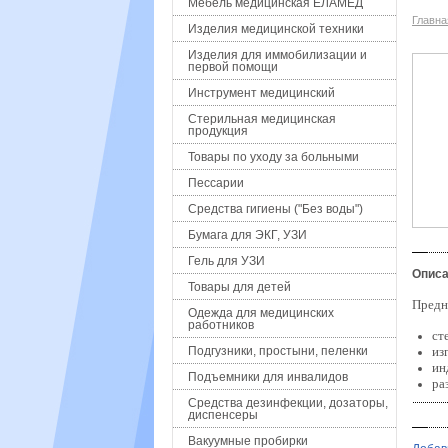
Мебель медицинская ЕЛАМЕД
Главна
Изделия медицинской техники
Изделия для иммобилизации и
первой помощи
Инструмент медицинский
Стерильная медицинская
продукция
Товары по уходу за больными
Пессарии
Средства гигиены ("Без воды")
Бумага для ЭКГ, УЗИ
Гель для УЗИ
Описа
Товары для детей
Предн
Одежда для медицинских
работников
ст
Подгузники, простыни, пеленки
из
ин
Подъемники для инвалидов
ра
Средства дезинфекции, дозаторы,
диспенсеры
Вакуумные пробирки