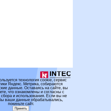
ользуется технология cookie, сервис
ики Яндекс. Метрика, собираются
кие данные. Оставаясь на сайте, вы
те, что ознакомлены и согласны с
 сбора и использования. Если вы не
обы ваши данные обрабатывались,
покиньте сайт.
Принять