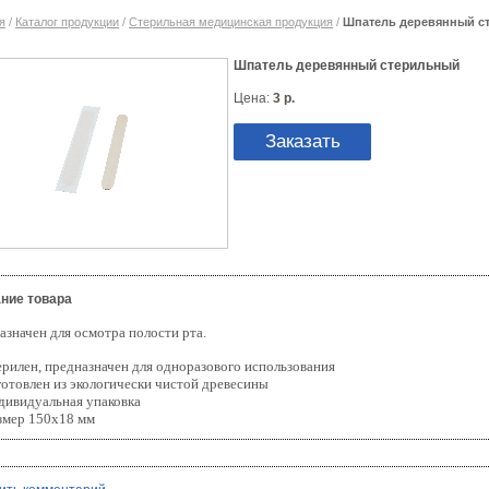
я
/
Каталог продукции
/
Стерильная медицинская продукция
/
Шпатель деревянный с
Шпатель деревянный стерильный
Цена:
3 р.
Заказать
ние товара
азначен для осмотра полости рта.
ерилен, предназначен для одноразового использования
готовлен из экологически чистой древесины
дивидуальная упаковка
змер 150х18 мм