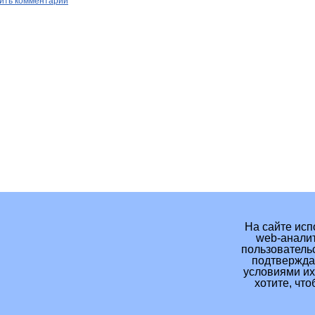
ить комментарий
На сайте исп
web-аналит
пользовательс
подтверждае
условиями их
хотите, чт