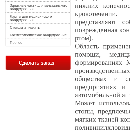
нижних конечнос
Запасные части для медицинского
оборудования
кровотечении
Лампы для медицинского
представляют с
оборудования
Стенды и плакаты
поврежденная кон
Косметологическое оборудование
ртом).
Прочее
Область примене
помощи, медиц
формированиях 
производственн
обществах и сп
предприятиях и 
автомобильной ап
Может использов
стопы, предплечь
мягких тканей ко
поливинилхлоридн