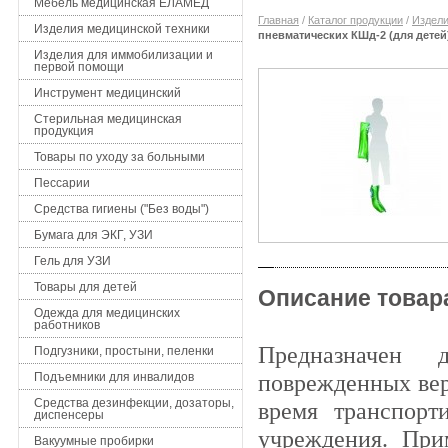
Мебель медицинская ЕЛАМЕД
Главная
/
Каталог продукции
/
Издели
Изделия медицинской техники
пневматических КШд-2 (для детей
Изделия для иммобилизации и
первой помощи
Инструмент медицинский
Стерильная медицинская
продукция
Товары по уходу за больными
Пессарии
Средства гигиены ("Без воды")
Бумага для ЭКГ, УЗИ
Гель для УЗИ
Товары для детей
Описание товар
Одежда для медицинских
работников
Предназначен 
Подгузники, простыни, пеленки
поврежденных вер
Подъемники для инвалидов
Средства дезинфекции, дозаторы,
время транспорт
диспенсеры
учреждения. При
Вакуумные пробирки