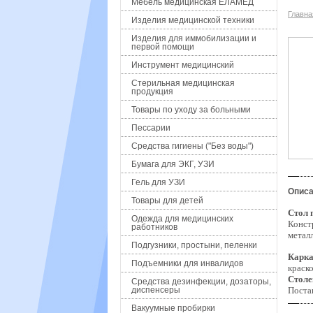
Мебель медицинская ЕЛАМЕД
Главна
Изделия медицинской техники
Изделия для иммобилизации и
первой помощи
Инструмент медицинский
Стерильная медицинская
продукция
Товары по уходу за больными
Пессарии
Средства гигиены ("Без воды")
Бумага для ЭКГ, УЗИ
Гель для УЗИ
Описа
Товары для детей
Стол 
Одежда для медицинских
Конст
работников
метал
Подгузники, простыни, пеленки
Карка
Подъемники для инвалидов
краск
Столе
Средства дезинфекции, дозаторы,
диспенсеры
Поста
Вакуумные пробирки