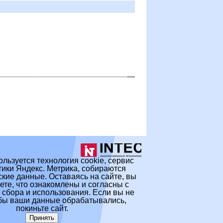
ользуется технология cookie, сервис
ики Яндекс. Метрика, собираются
кие данные. Оставаясь на сайте, вы
те, что ознакомлены и согласны с
 сбора и использования. Если вы не
обы ваши данные обрабатывались,
покиньте сайт.
Принять