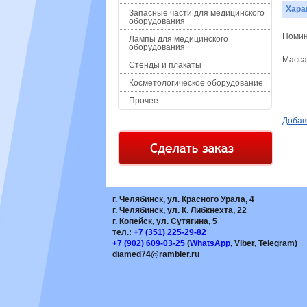
Хара
Запасные части для медицинского
оборудования
Номин
Лампы для медицинского
оборудования
Масса 
Стенды и плакаты
Косметологическое оборудование
Прочее
Добав
г. Челябинск, ул. Красного Урала, 4
г. Челябинск, ул. К. Либкнехта, 22
г. Копейск, ул. Сутягина, 5
тел.:
+7
(351
) 225-29-82
+7
(902
) 609-03-25
(
WhatsApp
, Viber, Telegram)
diamed74@rambler.ru