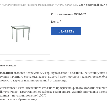
я
/
Каталог продукции
/
Мебель медицинская
/
Столы палатные
/
Стол палатный МСК-
Стол палатный МСК-602
*
Цена:
Заказать
ние товара
палатный
является непременным атрибутом любой больницы, лечебницы или м
рукция палатного стола отличается высокой прочностью и практичностью, бл
лического каркаса и ламинированной столешнице.
с
изготовлен из тонкостенного стального профиля покрытого экологически ч
ой, устойчивой к регулярной обработке всеми видами дезинфицирующих и мо
шница –
из ламинированной ДСП.
вляется в разобранном виде.