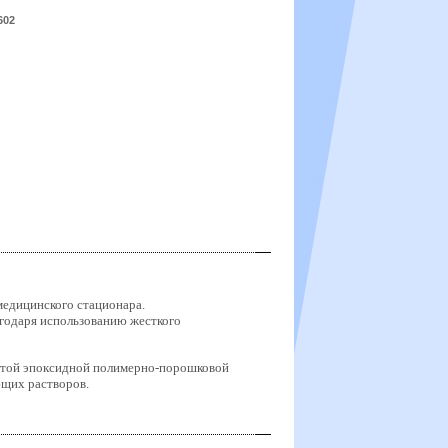
602
едицинского стационара.
агодаря использованию жесткого
истой эпоксидной полимерно-порошковой
ющих растворов.