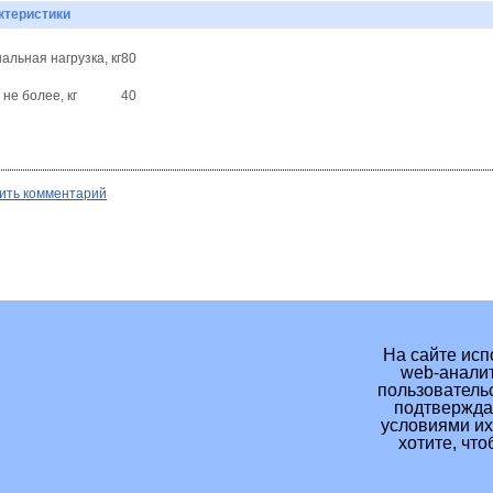
ктеристики
альная нагрузка, кг
80
не более, кг
40
ить комментарий
На сайте исп
web-аналит
пользовательс
подтверждае
условиями их
хотите, чт