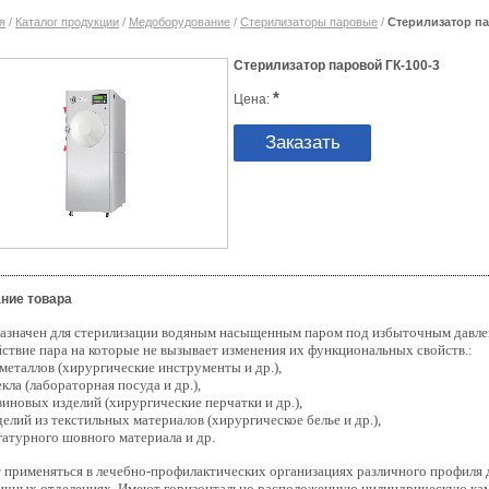
я
/
Каталог продукции
/
Медоборудование
/
Стерилизаторы паровые
/
Стерилизатор па
Стерилизатор паровой ГК-100-3
*
Цена:
Заказать
ние товара
азначен для стерилизации водяным насыщенным паром под избыточным давле
йствие пара на которые не вызывает изменения их функциональных свойств.
:
 металлов (хирургические инструменты и др.),
екла (лабораторная посуда и др.),
зиновых изделий (хирургические перчатки и др.),
делий из текстильных материалов (хирургическое белье и др.),
гатурного шовного материала и др.
 применяться в лечебно-профилактических организациях различного профиля 
ичных отделениях.
Имеют горизонтально расположенную цилиндрическую каме