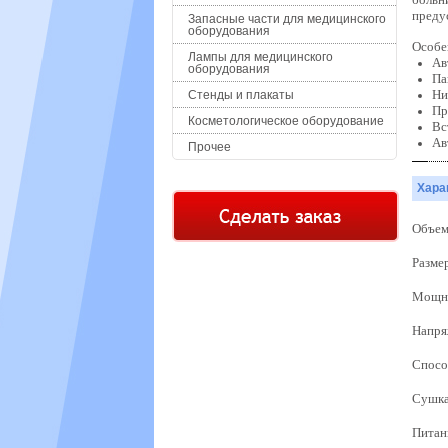
преду
Запасные части для медицинского
оборудования
Особе
Лампы для медицинского
Ав
оборудования
Па
Ни
Стенды и плакаты
Пр
Косметологическое оборудование
Вс
Ав
Прочее
Хара
Объем
Разме
Мощно
Напря
Спосо
Сушка
Питан