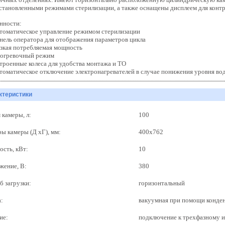
становленными режимами стерилизации, а также оснащены дисплеем для контр
нности:
томатическое управление режимом стерилизации
нель оператора для отображения параметров цикла
зкая потребляемая мощность
огревочный режим
троенные колеса для удобства монтажа и ТО
томатическое отключение электронагревателей в случае понижения уровня в
ктеристики
 камеры, л:
100
ры камеры (Д хГ), мм:
400х762
сть, кВт:
10
жение, В:
380
б загрузки:
горизонтальный
:
вакуумная при помощи конде
ие:
подключение к трехфазному 