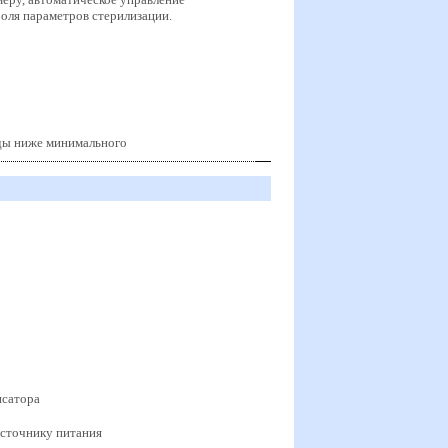
оля параметров стерилизации.
оды ниже минимального
нсатора
источнику питания