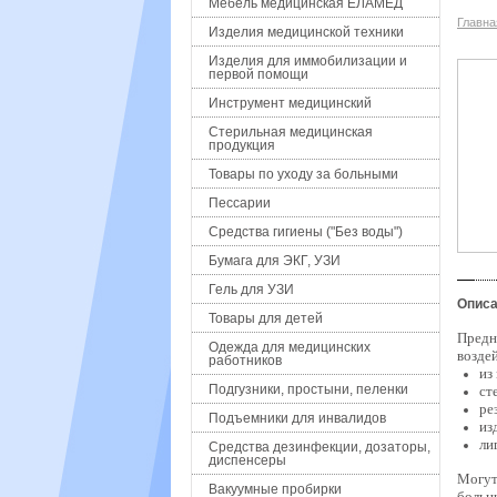
Мебель медицинская ЕЛАМЕД
Главна
Изделия медицинской техники
Изделия для иммобилизации и
первой помощи
Инструмент медицинский
Стерильная медицинская
продукция
Товары по уходу за больными
Пессарии
Средства гигиены ("Без воды")
Бумага для ЭКГ, УЗИ
Гель для УЗИ
Описа
Товары для детей
Предн
Одежда для медицинских
возде
работников
из
Подгузники, простыни, пеленки
ст
ре
Подъемники для инвалидов
из
ли
Средства дезинфекции, дозаторы,
диспенсеры
Могут
Вакуумные пробирки
больн