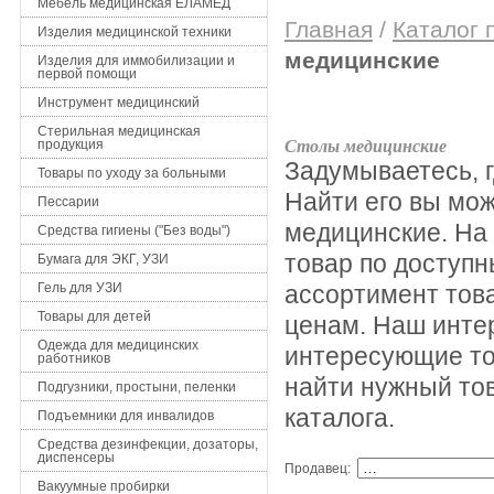
Мебель медицинская ЕЛАМЕД
Главная
/
Каталог 
Изделия медицинской техники
медицинские
Изделия для иммобилизации и
первой помощи
Инструмент медицинский
Стерильная медицинская
продукция
Столы медицинские
Задумываетесь, г
Товары по уходу за больными
Найти его вы мо
Пессарии
медицинские. На 
Средства гигиены ("Без воды")
товар по доступн
Бумага для ЭКГ, УЗИ
Гель для УЗИ
ассортимент тов
Товары для детей
ценам. Наш интер
Одежда для медицинских
интересующие тов
работников
найти нужный тов
Подгузники, простыни, пеленки
каталога.
Подъемники для инвалидов
Средства дезинфекции, дозаторы,
диспенсеры
Продавец:
Вакуумные пробирки