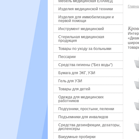
Мебель медицинская ЕЛАМЕД
Главна
Изделия медицинской техники
Изделия для иммобилизации и
первой помощи
Кров
Инструмент медицинский
Интер
Стерильная медицинская
«Диам
продукция
широк
товары
Товары по уходу за больными
Пессарии
Средства гигиены ("Без воды")
Бумага для ЭКГ, УЗИ
Гель для УЗИ
Товары для детей
Одежда для медицинских
работников
Подгузники, простыни, пеленки
Подъемники для инвалидов
Средства дезинфекции, дозаторы,
диспенсеры
Вакуумные пробирки