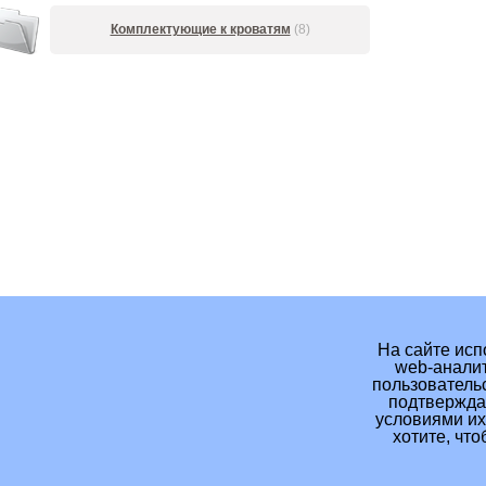
Комплектующие к кроватям
(8)
На сайте исп
web-аналит
пользовательс
подтверждае
условиями их
хотите, чт