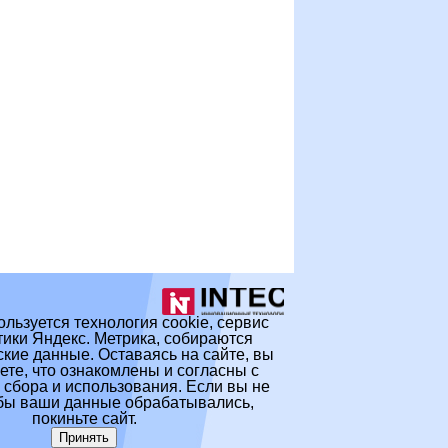
ользуется технология cookie, сервис
ики Яндекс. Метрика, собираются
кие данные. Оставаясь на сайте, вы
те, что ознакомлены и согласны с
 сбора и использования. Если вы не
обы ваши данные обрабатывались,
покиньте сайт.
Принять