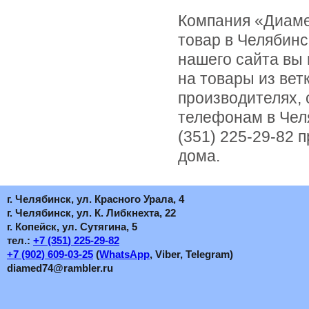
Компания «Диаме
товар в Челябинс
нашего сайта вы
на товары из ве
производителях,
телефонам в Челя
(351) 225-29-82 
дома.
г. Челябинск, ул. Красного Урала, 4
г. Челябинск, ул. К. Либкнехта, 22
г. Копейск, ул. Сутягина, 5
тел.:
+7
(351
) 225-29-82
+7
(902
) 609-03-25
(
WhatsApp
, Viber, Telegram)
diamed74@rambler.ru