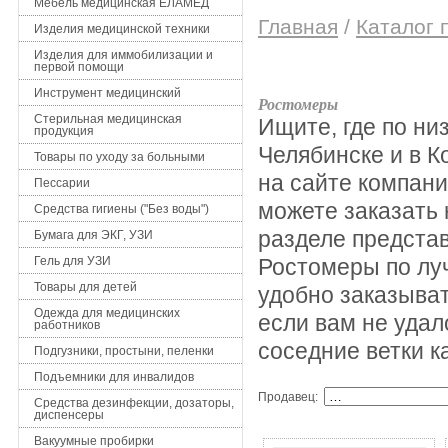
Мебель медицинская ЕЛАМЕД
Главная
/
Каталог 
Изделия медицинской техники
Изделия для иммобилизации и
первой помощи
Инструмент медицинский
Ростомеры
Стерильная медицинская
Ищите, где по ни
продукция
Челябинске и в К
Товары по уходу за больными
на сайте компани
Пессарии
можете заказать
Средства гигиены ("Без воды")
разделе представ
Бумага для ЭКГ, УЗИ
Гель для УЗИ
Ростомеры по лу
Товары для детей
удобно заказыват
Одежда для медицинских
если вам не удал
работников
соседние ветки к
Подгузники, простыни, пеленки
Подъемники для инвалидов
Продавец:
Средства дезинфекции, дозаторы,
диспенсеры
Вакуумные пробирки