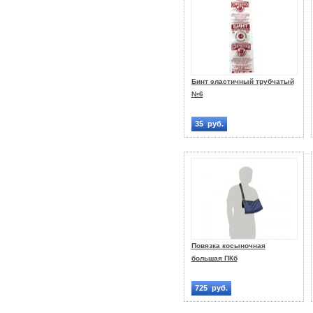
Бинт эластичный трубчатый
№6
35 руб.
Повязка косыночная
большая ПКб
725 руб.