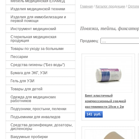
Мебель медицинская ЕЛАМЕД
Главная
/
Каталог продукции
/
Ортопе
Изделия медицинской техники
Изделия для иммобилизации и
первой помощи
Повязки, тейпы, фиксато
Инструмент медицинский
Стерильная медицинская
продукция
Продавец:
Товары по уходу за больными
Пессарии
Средства гигиены ("Без воды")
Бумага для ЭКГ, УЗИ
Гель для УЗИ
Товары для детей
Бинт эластичный
Одежда для медицинских
работников
компрессионный средней
растяжимости 10см х 2м
Подгузники, простыни, пеленки
141 руб.
Подъемники для инвалидов
Средства дезинфекции, дозаторы,
диспенсеры
Вакуумные пробирки