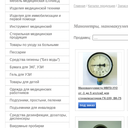
Мебель медицинская ЕЛАМЕД
Главная
/
Каталог продукции
/
Запасн
Изделия медицинской техники
Изделия для иммобилизации и
первой помощи
Манометры, мановакуум
Инструмент медицинский
Стерильная медицинская
продукция
Продавец:
Товары по уходу за больными
Пессарии
Средства гигиены ("Без воды")
Бумага для ЭКГ, УЗИ
Гель для УЗИ
Товары для детей
Мановакуумметр МВП3-УУ2
Одежда для медицинских
работников
от -1 до 5 кгс/см2 для
стерилизаторов ГК-100, ВК-75
Подгузники, простыни, пеленки
под заказ
Подъемники для инвалидов
Средства дезинфекции, дозаторы,
диспенсеры
Вакуумные пробирки