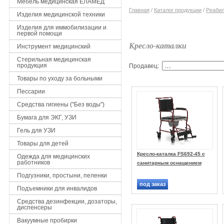
Мебель медицинская ЕЛАМЕД
Главная
/
Каталог продукции
/
Реабил
Изделия медицинской техники
Изделия для иммобилизации и
первой помощи
Кресло-каталки
Инструмент медицинский
Стерильная медицинская
продукция
Продавец:
Товары по уходу за больными
Пессарии
Средства гигиены ("Без воды")
Бумага для ЭКГ, УЗИ
Гель для УЗИ
Товары для детей
Кресло-каталка FS692-45 с
Одежда для медицинских
работников
санитарным оснащением
Подгузники, простыни, пеленки
под заказ
Подъемники для инвалидов
Средства дезинфекции, дозаторы,
диспенсеры
Вакуумные пробирки