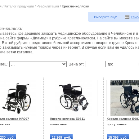
я
/
Каталог продукции
/
Реабилитация
/
Кресло-коляски
Выберите вид:
спис
ло-коляски
ываетесь, где дешевле заказать медицинское оборудование в Челябинске и в
 на сайте фирмы «Диамед» в рубрике Кресло-коляски. На сайте вы можете з
. В этой рубрике представлен большой ассортимент товаров в группе Кресло-
о заказывать нужные товары через интернет. В случае если вам не удалось най
ие ветки каталога.
авец:
Цена от:
до:
Т
сло-коляска KR007
Кресло-коляска Е0811
Кресло-коляска Е08
натная
комнатная
прогулочная
 230 руб.
12 269 руб.
15 395 руб.