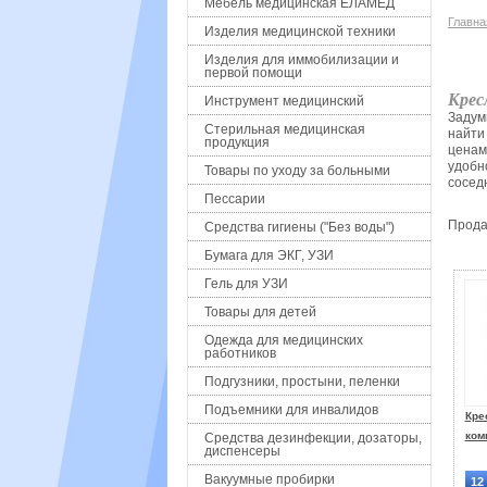
Мебель медицинская ЕЛАМЕД
Главна
Изделия медицинской техники
Изделия для иммобилизации и
первой помощи
Крес
Инструмент медицинский
Задум
Стерильная медицинская
найти
продукция
ценам
удобн
Товары по уходу за больными
соседн
Пессарии
Прод
Средства гигиены ("Без воды")
Бумага для ЭКГ, УЗИ
Гель для УЗИ
Товары для детей
Одежда для медицинских
работников
Подгузники, простыни, пеленки
Подъемники для инвалидов
Кре
ком
Средства дезинфекции, дозаторы,
диспенсеры
Вакуумные пробирки
12