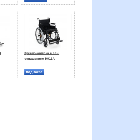
8
Кресло-коляска с сан.
оснащением H011A
под заказ