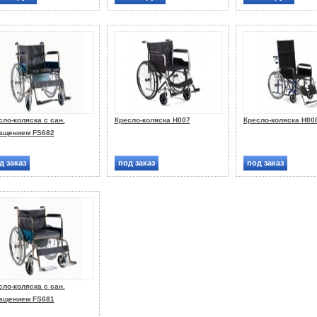
сло-коляска с сан.
Кресло-коляска Н007
Кресло-коляска Н00
ащением FS682
д заказ
под заказ
под заказ
сло-коляска с сан.
ащением FS681