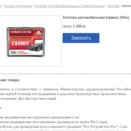
я
/
Каталог продукции
/
Изделия для иммобилизации и первой помощи
/
Аптечки
/
Аптеч
Аптечка автомобильная (приказ 260н)
Цена:
1 290 р.
Заказать
ние товара
овлена в соответствии с приказом Министерства здравоохранения Россий
ния первой помощи пострадавшим в дорожно-транспортных происшествиях.
сполнения: футляр пластмассовый.
в:
ка медицинская нестерильная одноразовая-
2 шт.
чатки медицинские нестерильные, (размером не менее M)-
2 пары
ройство для проведения искусственного дыхания "Рот-Устройство-Рот"-
2 шт.