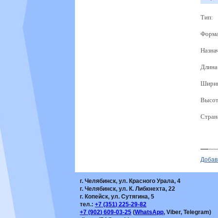
Тип:
Форма
Назна
Длина
Шири
Высот
Стран
Добав
г. Челябинск, ул. Красного Урала, 4
г. Челябинск, ул. К. Либкнехта, 22
г. Копейск, ул. Сутягина, 5
тел.:
+7
(351
) 225-29-82
+7
(902
) 609-03-25
(
WhatsApp
, Viber, Telegram)