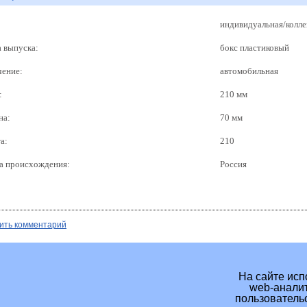
индивидуальная/колле
 выпуска:
бокс пластиковый
чение:
автомобильная
:
210 мм
на:
70 мм
а:
210
а происхождения:
Россия
ить комментарий
На сайте исп
web-аналит
пользовательс