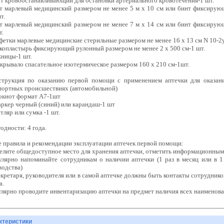
т кровоостанавливающий для остановки артериального кровотечения-
1 шт.
т марлевый медицинский размером не менее 5 м x 10 см или бинт фиксирую
т.
т марлевый медицинский размером не менее 7 м x 14 см
или бинт фиксирующ
т.
фетки марлевые медицинские стерильные размером не менее 16 x 13 см N 10-2
копластырь фиксирующий рулонный размером не менее 2 x 500 см-
1 шт.
ницы-1 шт.
окрывало спасательное изотермическое размером 160 х 210 см-1шт.
струкция по оказанию первой помощи с применением аптечки для оказа
портных происшествиях (автомобильной)
локнот формат А7-1шт
аркер черный (синий) или карандаш-1 шт
тляр или сумка -1 шт
.
одности: 4 года.
 правила и рекомендации эксплуатации аптечек первой помощи:
елите общедоступное место для хранения аптечки, отметить информационным
гулярно напоминайте сотрудникам о наличии аптечки (1 раз в месяц или в 
водства)
секретаря, руководителя или в самой аптечке должны быть контакты сотрудник
а.
гулярно проводите инвентаризацию аптечки на предмет наличия всех наименова
ктеристики