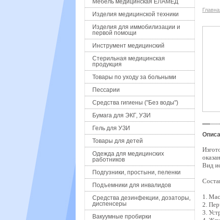
Мебель медицинская ЕЛАМЕД
Главна
Изделия медицинской техники
Изделия для иммобилизации и
первой помощи
Инструмент медицинский
Стерильная медицинская
продукция
Товары по уходу за больными
Пессарии
Средства гигиены ("Без воды")
Бумага для ЭКГ, УЗИ
Гель для УЗИ
Описа
Товары для детей
Изгот
Одежда для медицинских
оказа
работников
Вид и
Подгузники, простыни, пеленки
Соста
Подъемники для инвалидов
1.
Мас
Средства дезинфекции, дозаторы,
диспенсеры
2.
Пер
3.
Уст
Вакуумные пробирки