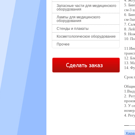
4.
Жгу
5.
Бин
Запасные части для медицинского
оборудования
см-3
ш
6.
Бин
Лампы для медицинского
см
-3
ш
оборудования
7.
Сал
Стенды и плакаты
8.
Лей
9.
Нож
Косметологическое оборудование
10. П
Прочее
11.
Ин
транс
12. Б
13. М
14. Фу
Срок г
Общие
1.Выд
2. Ре
произ
3. У 
номер
4. Ре
Хара