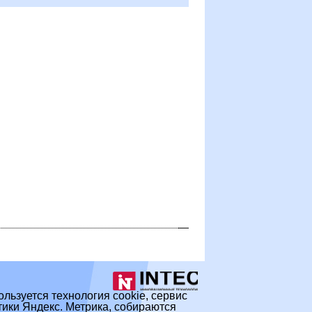
ользуется технология cookie, сервис
ики Яндекс. Метрика, собираются