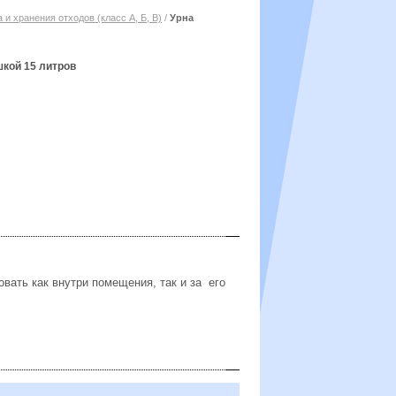
 и хранения отходов (класс А, Б, В)
/
Урна
кой 15 литров
вать как внутри помещения, так и за его