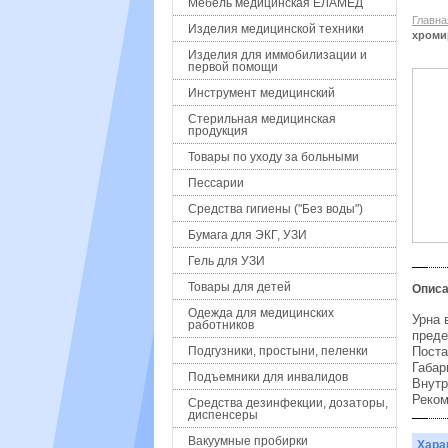
Мебель медицинская ЕЛАМЕД
Главна
Изделия медицинской техники
хроми
Изделия для иммобилизации и
первой помощи
Инструмент медицинский
Стерильная медицинская
продукция
Товары по уходу за больными
Пессарии
Средства гигиены ("Без воды")
Бумага для ЭКГ, УЗИ
Гель для УЗИ
Товары для детей
Описа
Одежда для медицинских
Урна 
работников
преде
Подгузники, простыни, пеленки
Поста
Габар
Подъемники для инвалидов
Внутр
Реком
Средства дезинфекции, дозаторы,
диспенсеры
Вакуумные пробирки
Хара