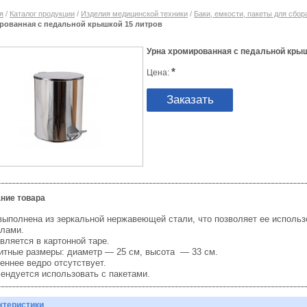
я
/
Каталог продукции
/
Изделия медицинской техники
/
Баки, емкости, пакеты для сбора
рованная с педальной крышкой 15 литров
Урна хромированная с педальной крыш
*
Цена:
Заказать
ние товара
выполнена из зеркальной нержавеющей стали, что позволяет ее использо
лами.
вляется в картонной таре.
итные размеры: диаметр — 25 см, высота — 33 см.
еннее ведро отсутствует.
ендуется использовать с пакетами.
ктеристики