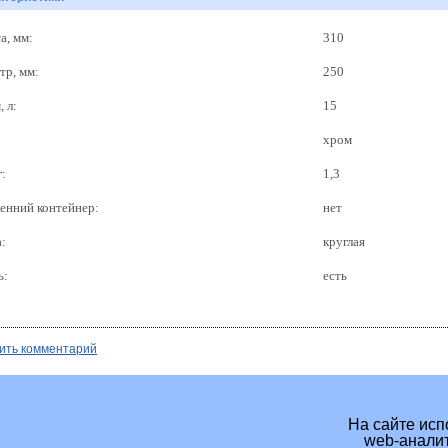
а, мм:
310
тр, мм:
250
 л:
15
хром
г:
1,3
енний контейнер:
нет
:
круглая
ь:
есть
ить комментарий
На сайте исп
web-аналит