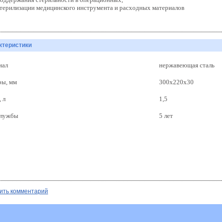
 стерилизации медицинского инструмента и расходных материалов
ктеристики
иал
нержавеющая сталь
ры, мм
300х220х30
 л
1,5
службы
5 лет
ить комментарий