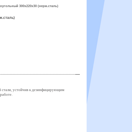
оугольный 300х220х30 (нерж.сталь)
ж.сталь)
й стали, устойчив к дезинфицирующим
работе.