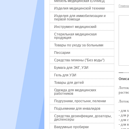
Мебель медицинская ЕЛАМЕД
Главна
Изделия медицинской техники
Изделия для иммобилизации и
первой помощи
Инструмент медицинский
Стерильная медицинская
продукция
Товары по уходу за больными
Пессарии
Средства гигиены ("Без воды")
Бумага для ЭКГ, УЗИ
Гель для УЗИ
Описа
Товары для детей
Лоток
Одежда для медицинских
раств
работников
Подгузники, простыни, пеленки
Лоток
Подъемники для инвалидов
- для
- для 
Средства дезинфекции, дозаторы,
диспенсеры
- для
- для 
Вакуумные пробирки
- для