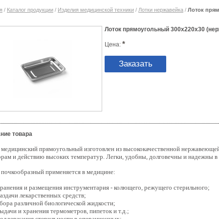
я
/
Каталог продукции
/
Изделия медицинской техники
/
Лотки нержавейка
/
Лоток прям
Лоток прямоугольный 300х220х30 (нер
*
Цена:
Заказать
ние товара
 медицинский прямоугольный изготовлен из высококачественной нержавеюще
орам и действию высоких температур. Легки, удобны, долговечны и надежны в 
 почкообразный применяется в медицине:
 хранения и размещения инструментария - колющего, режущего стерильного;
раздачи лекарственных средств;
 сбора различной биологической жидкости;
выдачи и хранения термометров, пипеток и т.д.;
 поддержания стерильности в операционных;