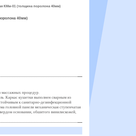
ая КМм-01 (толщина поролона 40мм)
поролона 40мм)
и массажных процедур.
ль. К
аркас кушетки выполнен сварным из
стойчивым к санитарно-дезинфекционной
ема головной панели механическая ступенчатая
твердом основании, обшитого винилискожей,