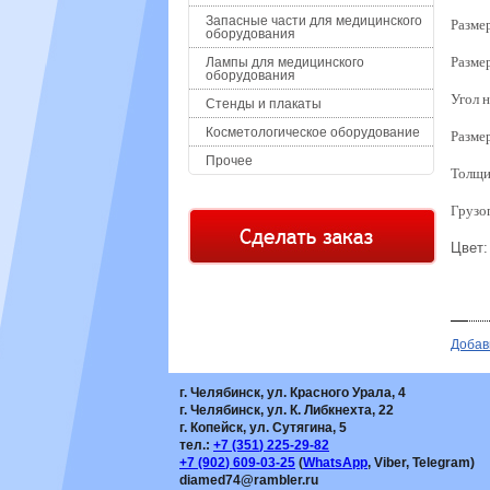
Запасные части для медицинского
Разме
оборудования
Размер
Лампы для медицинского
оборудования
Угол 
Стенды и плакаты
Косметологическое оборудование
Размер
Прочее
Толщи
Грузо
Цвет:
Добав
г. Челябинск, ул. Красного Урала, 4
г. Челябинск, ул. К. Либкнехта, 22
г. Копейск, ул. Сутягина, 5
тел.:
+7
(351
) 225-29-82
+7
(902
) 609-03-25
(
WhatsApp
, Viber, Telegram)
diamed74@rambler.ru