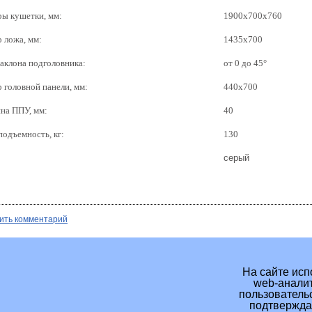
ры кушетки, мм:
1900х700х760
 ложа, мм:
1435х700
наклона подголовника:
от 0 до 45°
 головной панели, мм:
440х700
на ППУ, мм:
40
подъемность, кг:
130
серый
ить комментарий
На сайте исп
web-аналит
пользовательс
подтверждае