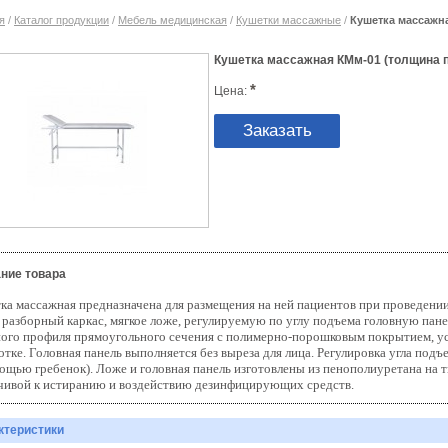
я
/
Каталог продукции
/
Мебель медицинская
/
Кушетки массажные
/
Кушетка массажн
Кушетка массажная КМм-01 (толщина 
*
Цена:
Заказать
ние товара
ка массажная предназначена для размещения на ней пациентов при проведени
т
разборный каркас,
мягкое ложе,
регулируемую по углу подъема головную пане
ного профиля прямоугольного сечения с полимерно-порошковым покрытием, у
тке. Г
оловная панель выполняется без выреза для лица. Р
егулировка угла подъ
мощью гребенок). Л
оже и головная панель изготовлены из пенополиуретана на 
чивой к истиранию и воздействию дезинфицирующих средств.
ктеристики