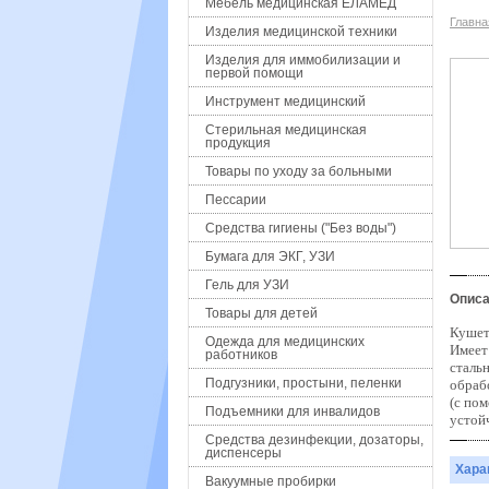
Мебель медицинская ЕЛАМЕД
Главна
Изделия медицинской техники
Изделия для иммобилизации и
первой помощи
Инструмент медицинский
Стерильная медицинская
продукция
Товары по уходу за больными
Пессарии
Средства гигиены ("Без воды")
Бумага для ЭКГ, УЗИ
Гель для УЗИ
Описа
Товары для детей
Кушет
Одежда для медицинских
Имее
работников
сталь
Подгузники, простыни, пеленки
обрабо
(с по
Подъемники для инвалидов
устой
Средства дезинфекции, дозаторы,
диспенсеры
Хара
Вакуумные пробирки