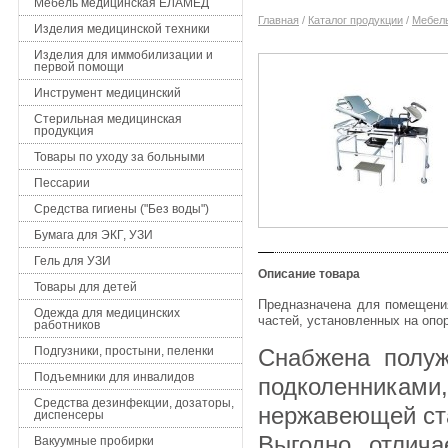
Мебель медицинская ЕЛАМЕД
Главная
/
Каталог продукции
/
Мебел
Изделия медицинской техники
Изделия для иммобилизации и
первой помощи
Инструмент медицинский
Стерильная медицинская
продукция
Товары по уходу за больными
Пессарии
Средства гигиены ("Без воды")
Бумага для ЭКГ, УЗИ
Гель для УЗИ
Описание товара
Товары для детей
Предназначена для помещения
Одежда для медицинских
частей, установленных на опор
работников
Подгузники, простыни, пеленки
Снабжена полуж
Подъемники для инвалидов
подколенник
Средства дезинфекции, дозаторы,
нержавеющей ст
диспенсеры
Выгодно отлича
Вакуумные пробирки