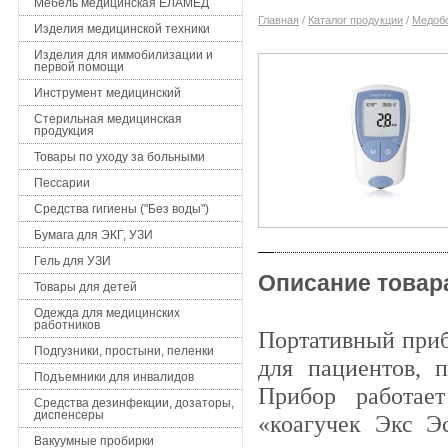
Мебель медицинская ЕЛАМЕД
Главная
/
Каталог продукции
/
Медоб
Изделия медицинской техники
Изделия для иммобилизации и
первой помощи
Инструмент медицинский
Стерильная медицинская
продукция
Товары по уходу за больными
Пессарии
Средства гигиены ("Без воды")
Бумага для ЭКГ, УЗИ
Гель для УЗИ
Описание товар
Товары для детей
Одежда для медицинских
работников
Портативный приб
Подгузники, простыни, пеленки
для пациентов, 
Подъемники для инвалидов
Прибор работае
Средства дезинфекции, дозаторы,
диспенсеры
«коагучек Экс Э
Вакуумные пробирки