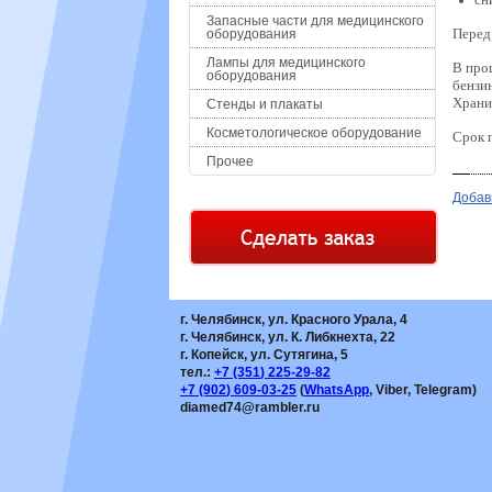
Запасные части для медицинского
Перед
оборудования
Лампы для медицинского
В про
оборудования
бензи
Храни
Стенды и плакаты
Косметологическое оборудование
Срок г
Прочее
Добав
г. Челябинск, ул. Красного Урала, 4
г. Челябинск, ул. К. Либкнехта, 22
г. Копейск, ул. Сутягина, 5
тел.:
+7
(351
) 225-29-82
+7
(902
) 609-03-25
(
WhatsApp
, Viber, Telegram)
diamed74@rambler.ru