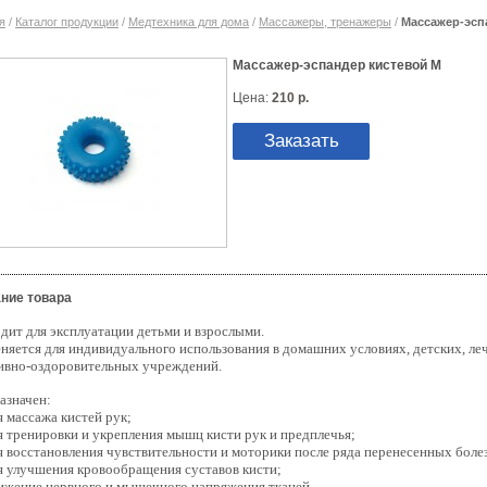
я
/
Каталог продукции
/
Медтехника для дома
/
Массажеры, тренажеры
/
Массажер-эсп
Массажер-эспандер кистевой М
Цена:
210 р.
Заказать
ние товара
дит для эксплуатации детьми и взрослыми.
няется для индивидуального использования в домашних условиях, детских, ле
ивно-оздоровительных учреждений.
азначен:
я массажа кистей рук;
я тренировки и укрепления мышц кисти рук и предплечья;
я восстановления чувствительности и моторики после ряда перенесенных болез
я улучшения кровообращения суставов кисти;
ижение нервного и мышечного напряжения тканей.