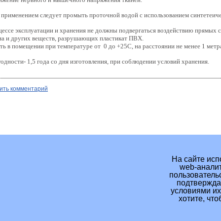
 применением следует промыть проточной водой с использованием синтетеич
цессе эксплуатации и хранения не должны подвергаться воздействию прямых со
на и других веществ, разрушающих пластикат ПВХ.
ть в помещении при температуре от 0 до +25С, на расстоянии не менее 1 метр
одности- 1,5 года со дня изготовления, при соблюдении условий хранения.
ить комментарий
На сайте исп
web-аналит
пользовательс
подтверждае
условиями их
хотите, чт