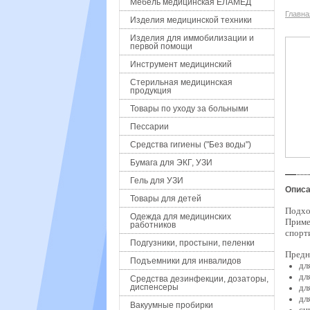
Мебель медицинская ЕЛАМЕД
Главна
Изделия медицинской техники
Изделия для иммобилизации и
первой помощи
Инструмент медицинский
Стерильная медицинская
продукция
Товары по уходу за больными
Пессарии
Средства гигиены ("Без воды")
Бумага для ЭКГ, УЗИ
Гель для УЗИ
Описа
Товары для детей
Подхо
Одежда для медицинских
Приме
работников
спорт
Подгузники, простыни, пеленки
Предн
Подъемники для инвалидов
дл
дл
Средства дезинфекции, дозаторы,
диспенсеры
дл
дл
Вакуумные пробирки
сн