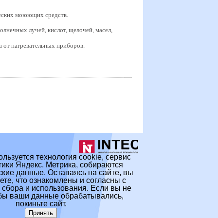
еских моюющих средств.
лнечных лучей, кислот, щелочей, масел,
а от нагревательных приборов.
ользуется технология cookie, сервис
ики Яндекс. Метрика, собираются
кие данные. Оставаясь на сайте, вы
те, что ознакомлены и согласны с
 сбора и использования. Если вы не
обы ваши данные обрабатывались,
покиньте сайт.
Принять