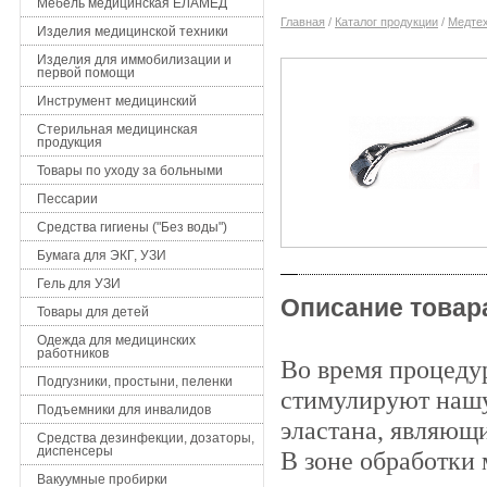
Мебель медицинская ЕЛАМЕД
Главная
/
Каталог продукции
/
Медтех
Изделия медицинской техники
Изделия для иммобилизации и
первой помощи
Инструмент медицинский
Стерильная медицинская
продукция
Товары по уходу за больными
Пессарии
Средства гигиены ("Без воды")
Бумага для ЭКГ, УЗИ
Гель для УЗИ
Описание товар
Товары для детей
Одежда для медицинских
работников
Во время процеду
Подгузники, простыни, пеленки
стимулируют нашу
Подъемники для инвалидов
эластана, являющ
Средства дезинфекции, дозаторы,
диспенсеры
В зоне обработки
Вакуумные пробирки