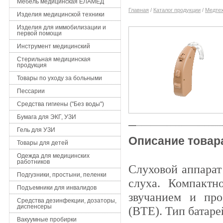
Мебель медицинская ЕЛАМЕД
Главная
/
Каталог продукции
/
Медтех
Изделия медицинской техники
Изделия для иммобилизации и
первой помощи
Инструмент медицинский
Стерильная медицинская
продукция
Товары по уходу за больными
Пессарии
Средства гигиены ("Без воды")
Бумага для ЭКГ, УЗИ
Гель для УЗИ
Описание товар
Товары для детей
Одежда для медицинских
работников
Слуховой аппарат
Подгузники, простыни, пеленки
слуха.
Компактн
Подъемники для инвалидов
звучанием и про
Средства дезинфекции, дозаторы,
диспенсеры
(BTE).
Тип батаре
Вакуумные пробирки