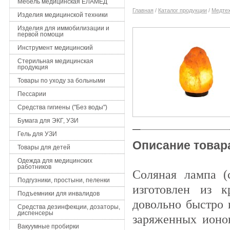
Мебель медицинская ЕЛАМЕД
Главная
/
Каталог продукции
/
Медтех
Изделия медицинской техники
Изделия для иммобилизации и
первой помощи
Инструмент медицинский
Стерильная медицинская
продукция
Товары по уходу за больными
Пессарии
Средства гигиены ("Без воды")
Бумага для ЭКГ, УЗИ
Гель для УЗИ
Описание товар
Товары для детей
Одежда для медицинских
работников
Соляная лампа (
Подгузники, простыни, пеленки
изготовлен из к
Подъемники для инвалидов
довольно быстро 
Средства дезинфекции, дозаторы,
диспенсеры
заряженных ионо
Вакуумные пробирки