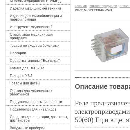
Мебель медицинская ЕЛАМЕД
Главная
/
Каталог продукции
/
Запасн
Изделия медицинской техники
РП-21М-003 УХЛ4Б -24В
Изделия для иммобилизации и
первой помощи
Инструмент медицинский
Стерильная медицинская
продукция
Товары по уходу за больными
Пессарии
Средства гигиены ("Без воды")
Бумага для ЭКГ, УЗИ
Гель для УЗИ
Товары для детей
Описание товар
Одежда для медицинских
работников
Реле предназначе
Подгузники, простыни, пеленки
Подъемники для инвалидов
электроприводами
Средства дезинфекции, дозаторы,
50(60) Гц и в цеп
диспенсеры
Вакуумные пробирки